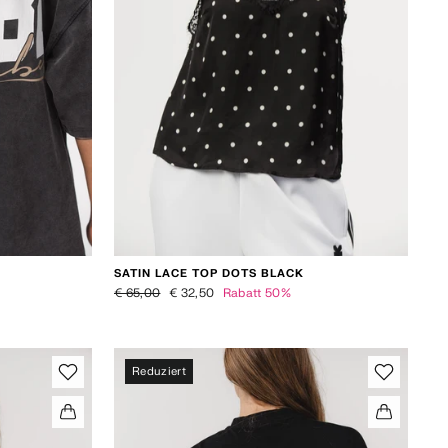
SATIN LACE TOP DOTS BLACK
Normaler Preis
Sonderpreis
€ 65,00
€ 32,50
Rabatt 50%
Reduziert