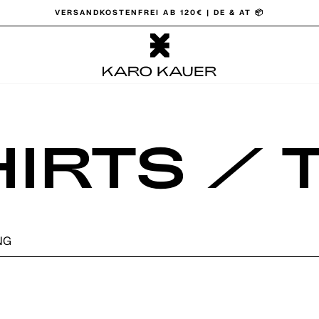
VERSANDKOSTENFREI AB 120€ | DE & AT 📦
Pause Diashow
HIRTS / 