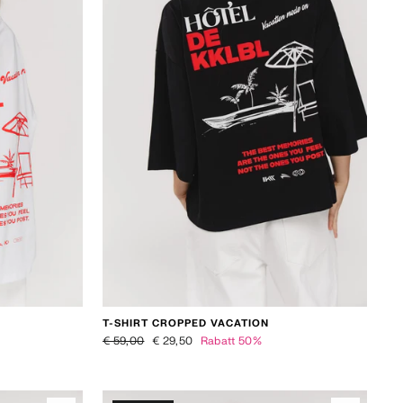
T-SHIRT CROPPED VACATION
Normaler Preis
Sonderpreis
€ 59,00
€ 29,50
Rabatt 50%