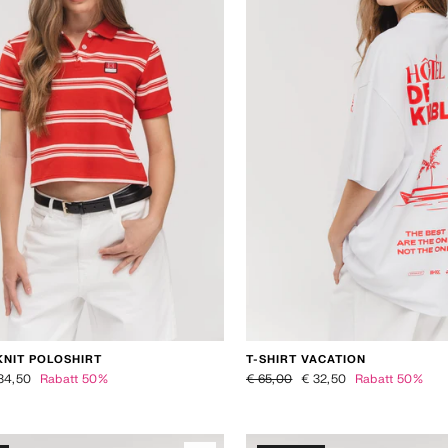
KNIT POLOSHIRT
T-SHIRT VACATION
eis
nderpreis
Normaler Preis
Sonderpreis
34,50
Rabatt 50%
€ 65,00
€ 32,50
Rabatt 50%