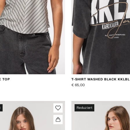
E TOP
T-SHIRT WASHED BLACK KKLBL
€ 65,00
t
Reduziert