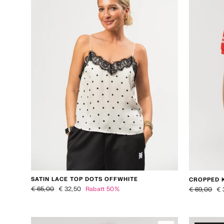
SATIN LACE TOP DOTS OFFWHITE
CROPPED 
Normaler Preis
Sonderpreis
Normaler Pr
So
€ 65,00
€ 32,50
Rabatt 50%
€ 69,00
€ 