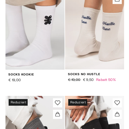
SOCKS NO HUSTLE
SOCKS KOOKIE
Normaler Preis
Sonderpreis
€ 19,00
€ 9,50
Rabatt 50%
€ 19,00
Reduziert
Reduziert